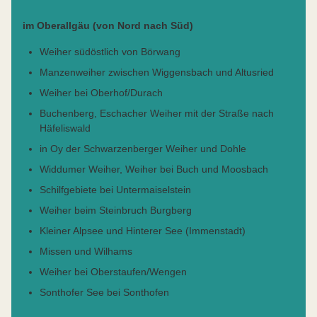
im Oberallgäu (von Nord nach Süd)
Weiher südöstlich von Börwang
Manzenweiher zwischen Wiggensbach und Altusried
Weiher bei Oberhof/Durach
Buchenberg, Eschacher Weiher mit der Straße nach
Häfeliswald
in Oy der Schwarzenberger Weiher und Dohle
Widdumer Weiher, Weiher bei Buch und Moosbach
Schilfgebiete bei Untermaiselstein
Weiher beim Steinbruch Burgberg
Kleiner Alpsee und Hinterer See (Immenstadt)
Missen und Wilhams
Weiher bei Oberstaufen/Wengen
Sonthofer See bei Sonthofen