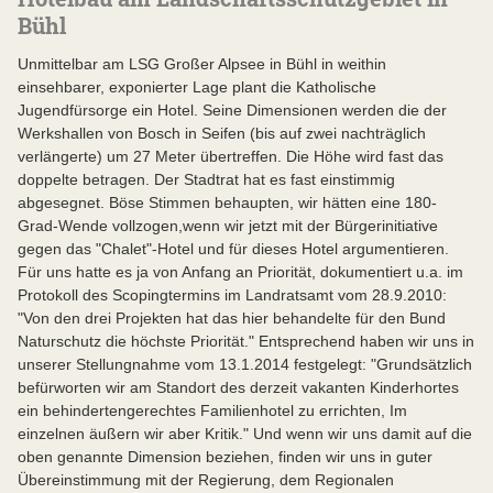
Bühl
Unmittelbar am LSG Großer Alpsee in Bühl in weithin
einsehbarer, exponierter Lage plant die Katholische
Jugendfürsorge ein Hotel. Seine Dimensionen werden die der
Werkshallen von Bosch in Seifen (bis auf zwei nachträglich
verlängerte) um 27 Meter übertreffen. Die Höhe wird fast das
doppelte betragen. Der Stadtrat hat es fast einstimmig
abgesegnet. Böse Stimmen behaupten, wir hätten eine 180-
Grad-Wende vollzogen,wenn wir jetzt mit der Bürgerinitiative
gegen das "Chalet"-Hotel und für dieses Hotel argumentieren.
Für uns hatte es ja von Anfang an Priorität, dokumentiert u.a. im
Protokoll des Scopingtermins im Landratsamt vom 28.9.2010:
"Von den drei Projekten hat das hier behandelte für den Bund
Naturschutz die höchste Priorität." Entsprechend haben wir uns in
unserer Stellungnahme vom 13.1.2014 festgelegt: "Grundsätzlich
befürworten wir am Standort des derzeit vakanten Kinderhortes
ein behindertengerechtes Familienhotel zu errichten, Im
einzelnen äußern wir aber Kritik." Und wenn wir uns damit auf die
oben genannte Dimension beziehen, finden wir uns in guter
Übereinstimmung mit der Regierung, dem Regionalen