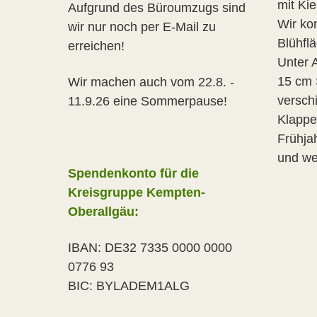
mit Ki
Aufgrund des Büroumzugs sind
Wir ko
wir nur noch per E-Mail zu
Blühfl
erreichen!
Unter 
15 cm 
Wir machen auch vom 22.8. -
versch
11.9.26 eine Sommerpause!
Klappe
Frühja
und we
Spendenkonto für die
Kreisgruppe Kempten-
Oberallgäu:
IBAN: DE32 7335 0000 0000
0776 93
BIC: BYLADEM1ALG