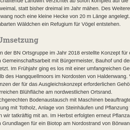
schaftende Landwirt verzichtet ab sofort komplett auf di
weimal, statt bisher dreimal im Jahr mähen. Des Weiter
wang noch eine kleine Hecke von 20 m Länge angelegt.
barten Wäldchen ein Refugium für Vögel entstehen.
 Umsetzung
n der BN Ortsgruppe im Jahr 2018 erstellte Konzept für
n Gemeinschaftsarbeit mit Bürgermeister, Bauhof und de
tzt. Im Frühjahr ging es los mit einer umfangreichen G
lb des Hangquellmoors im Nordosten von Haldenwang. Vie
anzen der für das Ausgleichskonzept erforderlichen Gehöl
urreichen Blühfläche am nordwestlichen Ortsrand.
chgerechten Bodenaustausch mit Maschinen beauftragte 
tung mit Totholz, Anlage von Steinhäufen und Pflanzung
 wir tatkräftig mit an. Im Herbst erfolgten erneut Pflan
 Grundlagen für ein Biotop am Nordostrand von Börwan