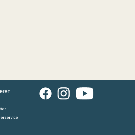
Facebook
Instagram
YouTube
ieren
t
ter
derservice