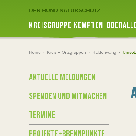
DER BUND NATURSCHUTZ
KREISGRUPPE KEMPTEN-OBERALL
Home
›
Kreis + Ortsgruppen
›
Haldenwang
›
Umsetz
AKTUELLE MELDUNGEN
SPENDEN UND MITMACHEN
TERMINE
PROJEKTE+BRENNPUNKTE