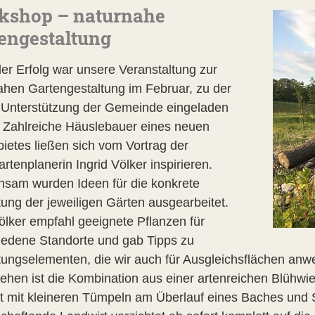
kshop – naturnahe
engestaltung
ler Erfolg war unsere Veranstaltung zur
ahen Gartengestaltung im Februar, zu der
t Unterstützung der Gemeinde eingeladen
. Zahlreiche Häuslebauer eines neuen
ietes ließen sich vom Vortrag der
rtenplanerin Ingrid Völker inspirieren.
sam wurden Ideen für die konkrete
tung der jeweiligen Gärten ausgearbeitet.
ölker empfahl geeignete Pflanzen für
iedene Standorte und gab Tipps zu
tungselementen, die wir auch für Ausgleichsflächen anw
ehen ist die Kombination aus einer artenreichen Blühwi
rt mit kleineren Tümpeln am Überlauf eines Baches und S