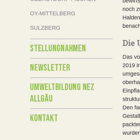
bewirt
noch z
OY-MITTELBERG
Halden
benach
SULZBERG
Die
STELLUNGNAHMEN
Das vo
NEWSLETTER
2019 i
umgese
oberha
UMWELTBILDUNG NEZ
Einpfl
ALLGÄU
strukt
Den fa
KONTAKT
Gestal
packten
wurden