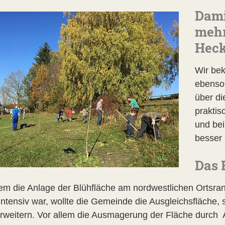
Dami
mehr
Heck
Wir be
ebenso 
über die
praktis
und bei
besser
Das 
m die Anlage der Blühfläche am nordwestlichen Ortsra
ntensiv war, wollte die Gemeinde die Ausgleichsfläche, s
rweitern. Vor allem die Ausmagerung der Fläche durch 