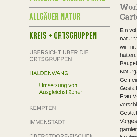
Wor
ALLGÄUER NATUR
Gart
Ein vol
KREIS + ORTSGRUPPEN
naturn
wir mi
ÜBERSICHT ÜBER DIE
hatten
ORTSGRUPPEN
Baugeb
Naturga
HALDENWANG
Gemein
Umsetzung von
Gestal
Ausgleichsflächen
Frau V
versch
KEMPTEN
Gestal
Vorges
IMMENSTADT
garnie
OBERSTDORF-FISCHEN