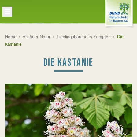
Home
›
Allgäuer Natur
›
Lieblingsbäume in Kempten
›
Die
Kastanie
DIE KASTANIE