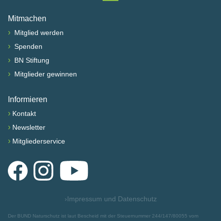
Nach oben scrollen
Mitmachen
›
Mitglied werden
›
Spenden
›
BN Stiftung
›
Mitglieder gewinnen
Informieren
›
Kontakt
›
Newsletter
›
Mitgliederservice
Facebook
Instagram
YouTube
›
Impressum und Datenschutz
Der BUND Naturschutz ist laut Bescheid mit der Steuernummer 244/147/80055 vom