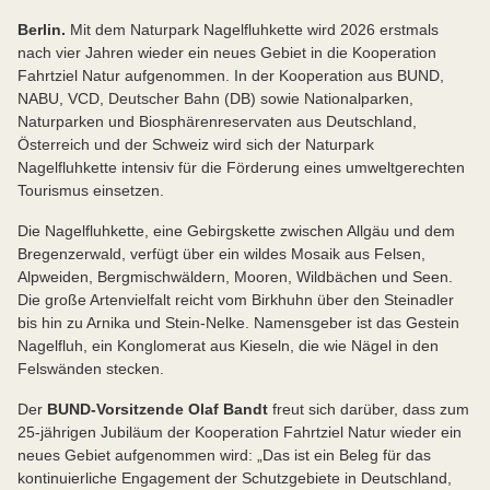
Berlin.
Mit dem Naturpark Nagelfluhkette wird 2026 erstmals
nach vier Jahren wieder ein neues Gebiet in die Kooperation
Fahrtziel Natur aufgenommen. In der Kooperation aus BUND,
NABU, VCD, Deutscher Bahn (DB) sowie Nationalparken,
Naturparken und Biosphärenreservaten aus Deutschland,
Österreich und der Schweiz wird sich der Naturpark
Nagelfluhkette intensiv für die Förderung eines umweltgerechten
Tourismus einsetzen.
Die Nagelfluhkette, eine Gebirgskette zwischen Allgäu und dem
Bregenzerwald, verfügt über ein wildes Mosaik aus Felsen,
Alpweiden, Bergmischwäldern, Mooren, Wildbächen und Seen.
Die große Artenvielfalt reicht vom Birkhuhn über den Steinadler
bis hin zu Arnika und Stein-Nelke. Namensgeber ist das Gestein
Nagelfluh, ein Konglomerat aus Kieseln, die wie Nägel in den
Felswänden stecken.
Der
BUND-Vorsitzende Olaf Bandt
freut sich darüber, dass zum
25-jährigen Jubiläum der Kooperation Fahrtziel Natur wieder ein
neues Gebiet aufgenommen wird: „Das ist ein Beleg für das
kontinuierliche Engagement der Schutzgebiete in Deutschland,